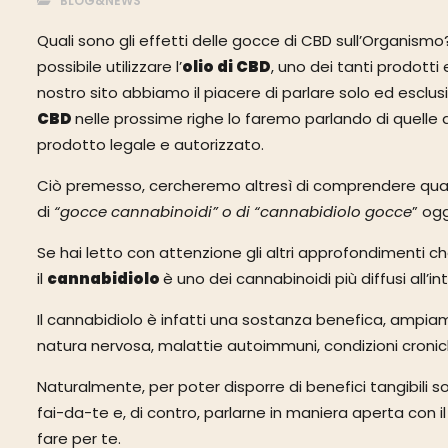
BLOG&NEWS
Quali sono gli effetti delle gocce di CBD sull’Organismo
possibile utilizzare l’
olio di CBD
, uno dei tanti prodotti 
nostro sito abbiamo il piacere di parlare solo ed escl
CBD
nelle prossime righe lo faremo parlando di quelle 
prodotto legale e autorizzato.
Ciò premesso, cercheremo altresì di comprendere quali 
di
“gocce cannabinoidi” o di “cannabidiolo gocce
” og
Se hai letto con attenzione gli altri approfondimenti 
il
cannabidiolo
è uno dei cannabinoidi più diffusi all’i
Il cannabidiolo è infatti una sostanza benefica, ampiame
natura nervosa, malattie autoimmuni, condizioni cronic
Naturalmente, per poter disporre di benefici tangibili sot
fai-da-te e, di contro, parlarne in maniera aperta con i
fare per te.