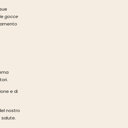
 sue
 le
gocce
gnamento
stema
ori.
ione e di
del nostro
 salute.