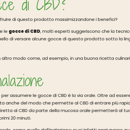
cce di CBD?
fruire di questo prodotto massimizzandone i benefici?
e le
gocce di CBD
, molti esperti suggeriscono che la tecni
uello di versare alcune gocce di questo prodotto sotto la lin
n altro modo come, ad esempio, in una buona ricetta culinari
alazione
per assumere le gocce di CBD è la via orale. Oltre ad esser
tratta anche del modo che permette al CBD di entrare più ra
diretta al CBD da parte della mucosa orale permetterà al tu
primi 20 minuti.
 modo, come quello dell’inalazione: puoi infatti aggiungere q