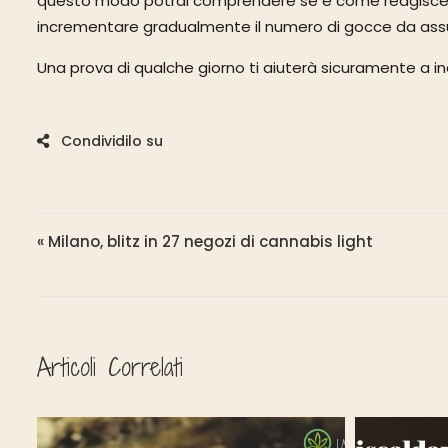
questo modo potrai comprendere se e come reagisce il 
incrementare gradualmente il numero di gocce da assume
Una prova di qualche giorno ti aiuterà sicuramente a in
Navigazione articoli
« Milano, blitz in 27 negozi di cannabis light
Articoli Correlati