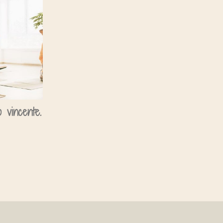
 vincente.
“I volti della canapa” e il toccante
viaggio fotografico di Maria Novella
De Luca