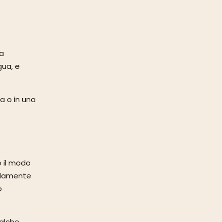
ca
gua, e
a o in una
e il modo
pidamente
o
ualche