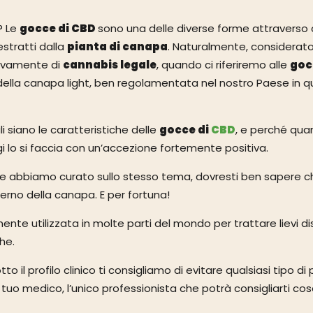
? Le
gocce di CBD
sono una delle diverse forme attraverso 
estratti dalla
pianta di canapa
. Naturalmente, considerato
usivamente di
cannabis legale
, quando ci riferiremo alle
goc
della canapa light, ben regolamentata nel nostro Paese in qu
siano le caratteristiche delle
gocce di
CBD
, e perché qua
gi lo si faccia con un’accezione fortemente positiva.
che abbiamo curato sullo stesso tema, dovresti ben sapere c
nterno della canapa. E per fortuna!
nte utilizzata in molte parti del mondo per trattare lievi dis
he.
to il profilo clinico ti consigliamo di evitare qualsiasi tipo d
l tuo medico, l’unico professionista che potrà consigliarti co