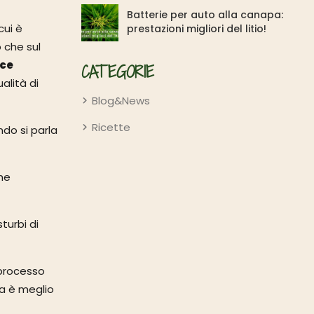
Batterie per auto alla canapa:
cui è
prestazioni migliori del litio!
 che sul
ce
CATEGORIE
alità di
Blog&News
Ricette
ndo si parla
he
turbi di
i processo
sa è meglio