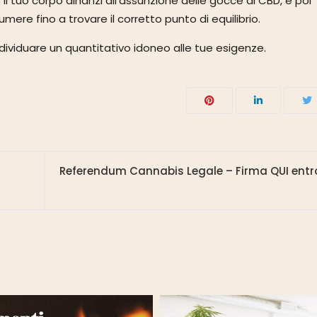
tuo corpo dinanzi all’assunzione delle gocce di CBD, e poi
re fino a trovare il corretto punto di equilibrio.
dividuare un quantitativo idoneo alle tue esigenze.
Referendum Cannabis Legale – Firma QUI entro 