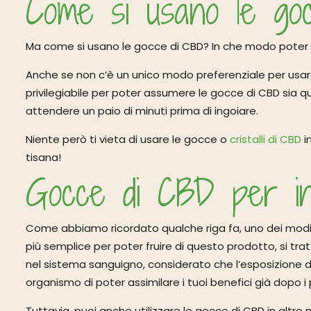
Come si usano le go
Ma come si usano le gocce di CBD? In che modo poter 
Anche se non c’è un unico modo preferenziale per usar
privilegiabile per poter assumere le gocce di CBD sia q
attendere un paio di minuti prima di ingoiare.
Niente però ti vieta di usare le gocce o
cristalli di CBD
i
tisana!
Gocce di CBD per in
Come abbiamo ricordato qualche riga fa, uno dei modi 
più semplice per poter fruire di questo prodotto, si 
nel sistema sanguigno, considerato che l’esposizione 
organismo di poter assimilare i tuoi benefici già dopo i 
Tuttavia, puoi anche utilizzare le gocce di CBD in altro