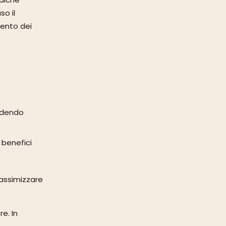
o il
mento dei
endendo
 benefici
massimizzare
re. In