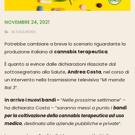
NOVEMBRE 24, 2021
BLOG&NEWS
Potrebbe cambiare a breve lo scenario riguardante la
produzione italiana di
cannabis terapeutica
.
È quanto si evince dalle dichiarazioni rilasciate dal
sottosegretario alla Salute,
Andrea Costa
, nel corso di
un intervento nella trasmissione televisiva “
Mi manda
Rai 3
”.
In arrivo i nuovi bandi –
“
Nelle prossime settimane
” –
ha dichiarato Costa – “
saranno messi a punto i
bandi
per la coltivazione della cannabis terapeutica ad uso
medico
, destinata alle aziende pubbliche e private
”.