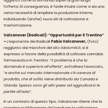
aggiunto come la domanda superi di gran lunga
l’offerta. Di conseguenza, è facile intuire come vi sia una
certa necessità di ampliare la produzione interna,
individuando (anche) nuovi siti di coltivazione e
trasformazione.
Valcanover (Radicali): “Opportunità per il Trentino”
–
L’esponente dei Radicali
Fabio Valcanover,
(foto)
raggiunto dai microfoni del sito
ildolomiti.it
, si è
espresso a favore della possibilità di coltivare cannabis
farmaceutica in Trentino. “
Il problema è che la
domanda è superiore all’offerta
”, sottolinea l’avvocato,
“
e anche sul mercato internazionale c’è carenza di
prodotto, che di solito viene distribuito da Canada e
Olanda. Spesso sono gli altri paesi ad aggiudicarsi le
partite all’asta”.
In un contesto di questo tipo, Valcanover ritiene che la
prossima pubblicazione dei bandi per la coltivazione