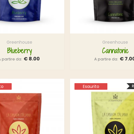
Greenhouse
Greenhouse
Blueberry
Cannatonic
€
8.00
€
7.0
A partire da:
A partire da:
to
to
Esaurito
Esaurito
R