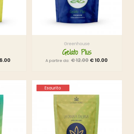
Greenhouse
Gelato Plus
6.00
€
12.00
€
10.00
A partire da:
Esaurito
Esaurito