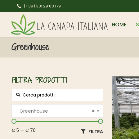
(+39) 331 29 60 179
HOME
Greenhouse
FILTRA PRODOTTI
Cerca per:
Greenhouse
×
€ 5
—
€ 70
FILTRA