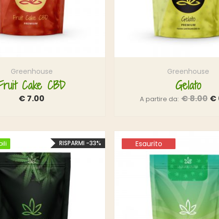
Greenhouse
Greenhouse
Fruit Cake CBD
Gelato
€
7.00
€
8.00
€
A partire da:
RISPARMI -33%
Esaurito
Esaurito
ili
ili