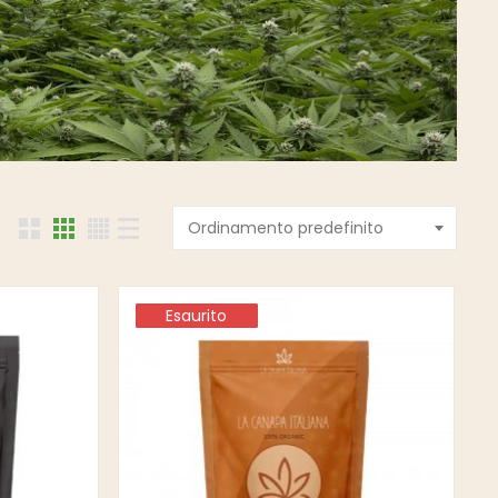
Ordinamento predefinito
Esaurito
Esaurito