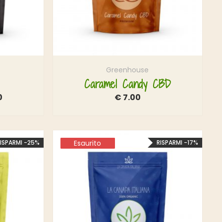
Greenhouse
Caramel Candy CBD
0
€
7.00
ISPARMI -25%
Esaurito
Esaurito
RISPARMI -17%