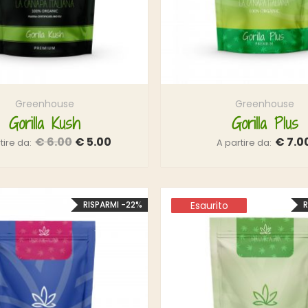
Greenhouse
Greenhouse
Gorilla Kush
Gorilla Plus
€
6.00
€
5.00
€
7.0
tire da:
A partire da:
RISPARMI -22%
Esaurito
Esaurito
R