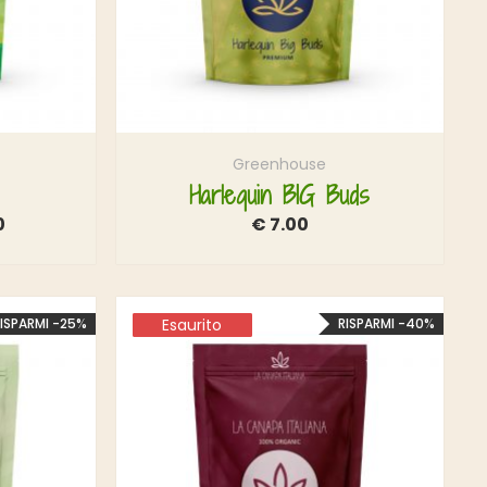
Greenhouse
Harlequin BIG Buds
0
€
7.00
ISPARMI -25%
Esaurito
Esaurito
RISPARMI -40%