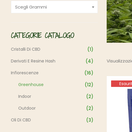
Scegli Grammi
CATEGORIE CATALOGO
Cristalli Di CBD
(1)
Visualizzazio
Derivati E Resine Hash
(4)
Infiorescenze
(16)
Esauri
Esauri
Greenhouse
(12)
Indoor
(2)
Outdoor
(2)
Oli Di CBD
(3)
Selezione 10.0
(1)