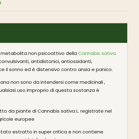
n metabolita non psicoattivo della
Cannabis sativa
.
convulsivanti, antidistonici, antiossidanti,
ce il sonno ed è distensivo contro ansia e panico.
liana non sono da intendersi come medicinali ,
qualsiasi uso improprio di questa sostanza è
tto da piante di Cannabis sativa L. registrate nel
gricole europee
ato estratto in super critica e non contiene