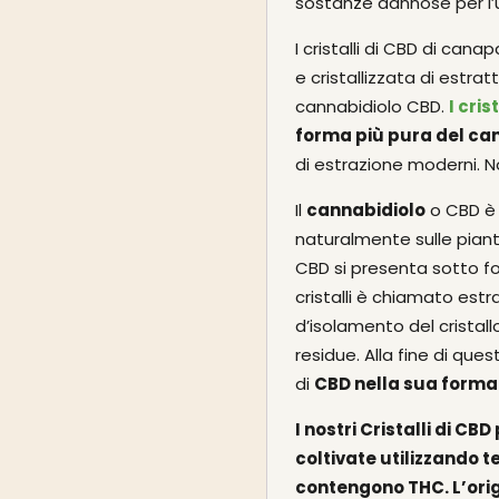
sostanze dannose per l’
I cristalli di CBD di can
e cristallizzata di estra
cannabidiolo CBD.
I cris
forma più pura del ca
di estrazione moderni. 
Il
cannabidiolo
o CBD è 
naturalmente sulle piant
CBD si presenta sotto for
cristalli è chiamato est
d’isolamento del cristal
residue. Alla fine di qu
di
CBD
nella sua forma
I nostri Cristalli di C
coltivate utilizzando t
contengono THC. L’
ori