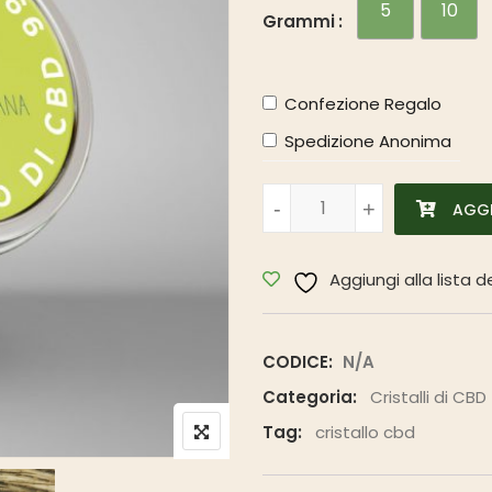
5
10
Grammi
Confezione Regalo
Spedizione Anonima
Cristallo Isolato di CBD 99,
-
-
+
+
AGGI
Aggiungi alla lista d
CODICE:
N/A
Categoria:
Cristalli di CBD
Tag:
cristallo cbd