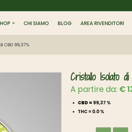
SHOP
CHI SIAMO
BLOG
AREA RIVENDITORI
 di CBD 99,37%
Cristallo Isolato
A partire da:
€
1
CBD =
99,37 %
THC = 0.0 %