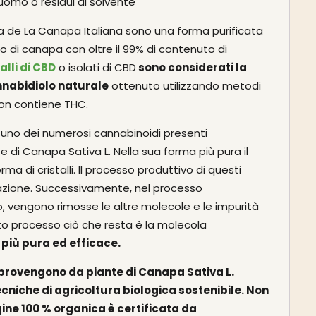
uomo o residui di solvente
apa de La Canapa Italiana sono una forma purificata
tto di canapa con oltre il 99% di contenuto di
talli di CBD
o isolati di CBD
sono considerati la
nnabidiolo naturale
ottenuto utilizzando metodi
Non contiene THC.
uno dei numerosi cannabinoidi presenti
e di Canapa Sativa L. Nella sua forma più pura il
ma di cristalli. Il processo produttivo di questi
razione. Successivamente, nel processo
lo, vengono rimosse le altre molecole e le impurità
esto processo ciò che resta è la molecola
 più pura ed efficace.
BD provengono da piante di Canapa Sativa L.
ecniche di agricoltura biologica sostenibile. Non
gine 100 % organica
è
certificata
da