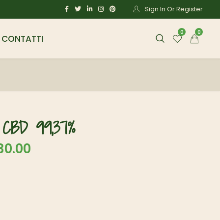
Sign In Or Register
0
0
CONTATTI
 di CBD 99,37%
30.00