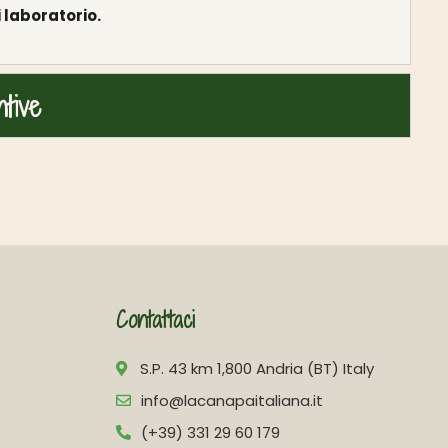
 laboratorio.
ntive
Contattaci
S.P. 43 km 1,800 Andria (BT) Italy
info@lacanapaitaliana.it
(+39) 331 29 60 179